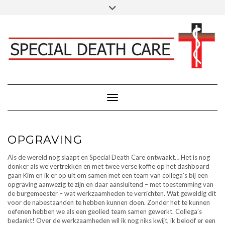
Doorgaan
Toggle
Klik hier voor Donaties - Schenkingen
naar
header
inhoud
FACEBOOK
INSTAGRAM
LINKEDIN
Toggle navigatie
OPGRAVING
Als de wereld nog slaapt en Special Death Care ontwaakt… Het is nog
donker als we vertrekken en met twee verse koffie op het dashboard
gaan Kim en ik er op uit om samen met een team van collega’s bij een
opgraving aanwezig te zijn en daar aansluitend – met toestemming van
de burgemeester – wat werkzaamheden te verrichten. Wat geweldig dit
voor de nabestaanden te hebben kunnen doen. Zonder het te kunnen
oefenen hebben we als een geolied team samen gewerkt. Collega’s
bedankt! Over de werkzaamheden wil ik nog niks kwijt, ik beloof er een