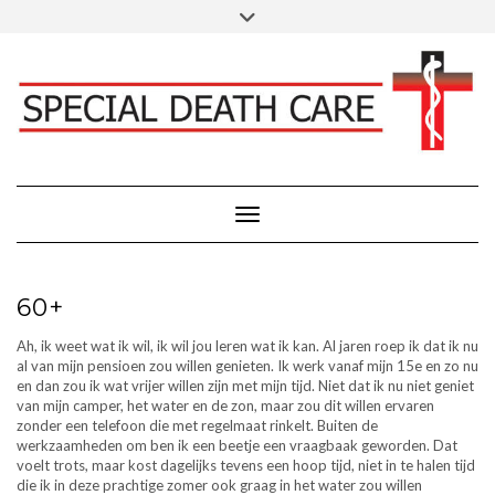
Doorgaan
Toggle
Klik hier voor Donaties - Schenkingen
naar
header
inhoud
FACEBOOK
INSTAGRAM
LINKEDIN
Toggle navigatie
60+
Ah, ik weet wat ik wil, ik wil jou leren wat ik kan. Al jaren roep ik dat ik nu
al van mijn pensioen zou willen genieten. Ik werk vanaf mijn 15e en zo nu
en dan zou ik wat vrijer willen zijn met mijn tijd. Niet dat ik nu niet geniet
van mijn camper, het water en de zon, maar zou dit willen ervaren
zonder een telefoon die met regelmaat rinkelt. Buiten de
werkzaamheden om ben ik een beetje een vraagbaak geworden. Dat
voelt trots, maar kost dagelijks tevens een hoop tijd, niet in te halen tijd
die ik in deze prachtige zomer ook graag in het water zou willen