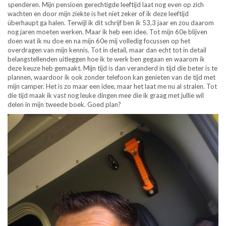
spenderen. Mijn pensioen gerechtigde leeftijd laat nog even op zich
wachten en door mijn ziekte is het niet zeker of ik deze leeftijd
überhaupt ga halen. Terwijl ik dit schrijf ben ik 53,3 jaar en zou daarom
nog jaren moeten werken. Maar ik heb een idee. Tot mijn 60e blijven
doen wat ik nu doe en na mijn 60e mij volledig focussen op het
overdragen van mijn kennis. Tot in detail, maar dan echt tot in detail
belangstellenden uitleggen hoe ik te werk ben gegaan en waarom ik
deze keuze heb gemaakt. Mijn tijd is dan veranderd in tijd die beter is te
plannen, waardoor ik ook zonder telefoon kan genieten van de tijd met
mijn camper. Het is zo maar een idee, maar het laat me nu al stralen. Tot
die tijd maak ik vast nog leuke dingen mee die ik graag met jullie wil
delen in mijn tweede boek. Goed plan?