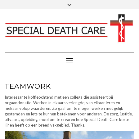
Doorgaan
Toggle
Klik hier voor Donaties - Schenkingen
naar
header
inhoud
FACEBOOK
INSTAGRAM
LINKEDIN
Toggle navigatie
TEAMWORK
Interessante koffieochtend met een collega die assisteert bij
orgaandonatie. Werken in elkaars verlengde, van elkaar leren en
mekaar volop waarderen. Zo gaaf om te mogen werken met gelijk
gestemden en iets te kunnen betekenen voor anderen. De zorg, justitie,
uitvaart, opleiding, mooi om te ervaren hoe Special Death Care korte
lijnen heeft op een breed vakgebied. Thanks.