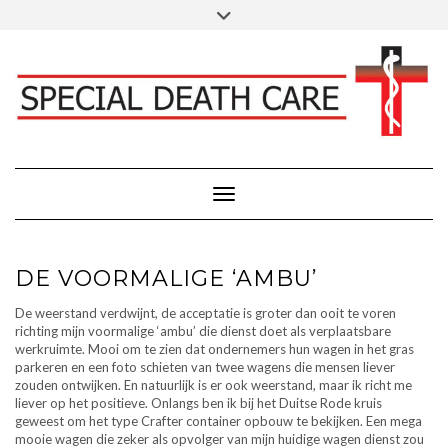
Doorgaan
Toggle
Klik hier voor Donaties - Schenkingen
naar
header
inhoud
FACEBOOK
INSTAGRAM
LINKEDIN
Toggle navigatie
DE VOORMALIGE ‘AMBU’
De weerstand verdwijnt, de acceptatie is groter dan ooit te voren
richting mijn voormalige ‘ambu’ die dienst doet als verplaatsbare
werkruimte. Mooi om te zien dat ondernemers hun wagen in het gras
parkeren en een foto schieten van twee wagens die mensen liever
zouden ontwijken. En natuurlijk is er ook weerstand, maar ik richt me
liever op het positieve. Onlangs ben ik bij het Duitse Rode kruis
geweest om het type Crafter container opbouw te bekijken. Een mega
mooie wagen die zeker als opvolger van mijn huidige wagen dienst zou