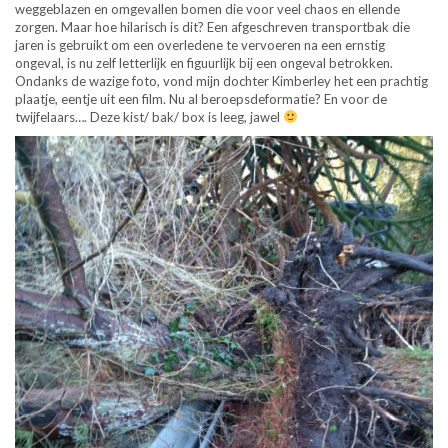
weggeblazen en omgevallen bomen die voor veel chaos en ellende
zorgen. Maar hoe hilarisch is dit? Een afgeschreven transportbak die
jaren is gebruikt om een overledene te vervoeren na een ernstig
ongeval, is nu zelf letterlijk en figuurlijk bij een ongeval betrokken.
Ondanks de wazige foto, vond mijn dochter Kimberley het een prachtig
plaatje, eentje uit een film. Nu al beroepsdeformatie? En voor de
twijfelaars…. Deze kist/ bak/ box is leeg, jawel