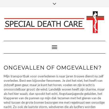
Doorgaan
Toggle
Klik hier voor Donaties - Schenkingen
naar
header
inhoud
FACEBOOK
INSTAGRAM
LINKEDIN
Toggle navigatie
ONGEVALLEN OF OMGEVALLEN?
Mijn transportbak voor overledenen is naar jaren trouwe dienst nu zelf
overleden. Best een bijzonder fenomeen. Je ziet het niet, het heeft van
zichzelf geen geur, maar je kunt het horen, voelen en zijn kracht is
onvoorstelbaar groot: de wind. Landelijk wonen heeft zijn charme, maar
als het hier waait, dan spookt het echt. Angstaanjagende geluiden, het
klapperen van de pannen op mijn dak tezamen met het gieren van de
wind tussen de grote bomen bezorgen me met regelmaat een onrustige
nacht. Zo ook de laatste storm, windveren die als lucifers worden