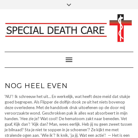
Doorgaan
Toggle
Klik hier voor Donaties - Schenkingen
naar
header
inhoud
FACEBOOK
INSTAGRAM
LINKEDIN
Toggle navigatie
NOG HEEL EVEN
‘NU’! Ik schreeuw het uit… En werkelijk, wat heeft deze meid dat stukje
goed begrepen. Als Flipper de dolfijn dook ze uit het niets bovenop
deze overledene. Met de handdoek druk uitoefenen op de door mij
veroorzaakte wond. Geschrokken pak ik alles wat absorbeert in mijn
handen. ‘Hee zie je? Wat cool! De hematoom zakt naar beneden. Vet
gaaf, Kijk dan’! ‘Kijk dan? Man, wees eerlijk. Heb jij nu geen zweet tussen
je bilnaad? Sta je niet te soppen in je schoenen’? Ze kijkt me met
stralende ogen aan. ‘Wie ik’? Ik knik, ‘ja jij. Wat een actie’! — Het is een