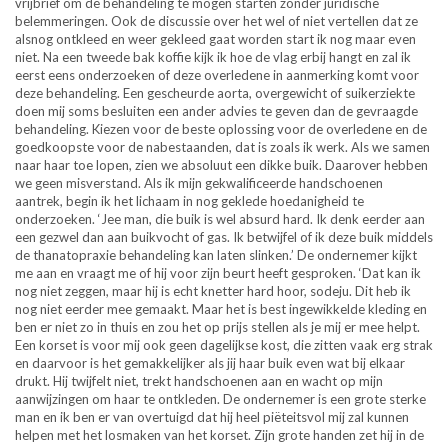
vrijbrief om de behandeling te mogen starten zonder juridische
belemmeringen. Ook de discussie over het wel of niet vertellen dat ze
alsnog ontkleed en weer gekleed gaat worden start ik nog maar even
niet. Na een tweede bak koffie kijk ik hoe de vlag erbij hangt en zal ik
eerst eens onderzoeken of deze overledene in aanmerking komt voor
deze behandeling. Een gescheurde aorta, overgewicht of suikerziekte
doen mij soms besluiten een ander advies te geven dan de gevraagde
behandeling. Kiezen voor de beste oplossing voor de overledene en de
goedkoopste voor de nabestaanden, dat is zoals ik werk. Als we samen
naar haar toe lopen, zien we absoluut een dikke buik. Daarover hebben
we geen misverstand. Als ik mijn gekwalificeerde handschoenen
aantrek, begin ik het lichaam in nog geklede hoedanigheid te
onderzoeken. ‘Jee man, die buik is wel absurd hard. Ik denk eerder aan
een gezwel dan aan buikvocht of gas. Ik betwijfel of ik deze buik middels
de thanatopraxie behandeling kan laten slinken.’ De ondernemer kijkt
me aan en vraagt me of hij voor zijn beurt heeft gesproken. ‘Dat kan ik
nog niet zeggen, maar hij is echt knetter hard hoor, sodeju. Dit heb ik
nog niet eerder mee gemaakt. Maar het is best ingewikkelde kleding en
ben er niet zo in thuis en zou het op prijs stellen als je mij er mee helpt.
Een korset is voor mij ook geen dagelijkse kost, die zitten vaak erg strak
en daarvoor is het gemakkelijker als jij haar buik even wat bij elkaar
drukt. Hij twijfelt niet, trekt handschoenen aan en wacht op mijn
aanwijzingen om haar te ontkleden. De ondernemer is een grote sterke
man en ik ben er van overtuigd dat hij heel piëteitsvol mij zal kunnen
helpen met het losmaken van het korset. Zijn grote handen zet hij in de