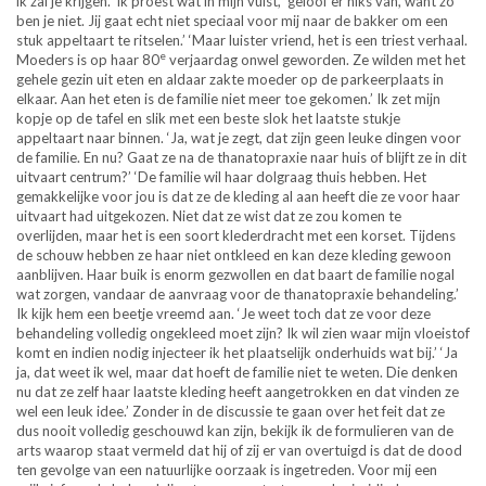
ik zal je krijgen.’ Ik proest wat in mijn vuist, ‘geloof er niks van, want zo
ben je niet. Jij gaat echt niet speciaal voor mij naar de bakker om een
stuk appeltaart te ritselen.’ ‘Maar luister vriend, het is een triest verhaal.
e
Moeders is op haar 80
verjaardag onwel geworden. Ze wilden met het
gehele gezin uit eten en aldaar zakte moeder op de parkeerplaats in
elkaar. Aan het eten is de familie niet meer toe gekomen.’ Ik zet mijn
kopje op de tafel en slik met een beste slok het laatste stukje
appeltaart naar binnen. ‘Ja, wat je zegt, dat zijn geen leuke dingen voor
de familie. En nu? Gaat ze na de thanatopraxie naar huis of blijft ze in dit
uitvaart centrum?’ ‘De familie wil haar dolgraag thuis hebben. Het
gemakkelijke voor jou is dat ze de kleding al aan heeft die ze voor haar
uitvaart had uitgekozen. Niet dat ze wist dat ze zou komen te
overlijden, maar het is een soort klederdracht met een korset. Tijdens
de schouw hebben ze haar niet ontkleed en kan deze kleding gewoon
aanblijven. Haar buik is enorm gezwollen en dat baart de familie nogal
wat zorgen, vandaar de aanvraag voor de thanatopraxie behandeling.’
Ik kijk hem een beetje vreemd aan. ‘Je weet toch dat ze voor deze
behandeling volledig ongekleed moet zijn? Ik wil zien waar mijn vloeistof
komt en indien nodig injecteer ik het plaatselijk onderhuids wat bij.’ ‘Ja
ja, dat weet ik wel, maar dat hoeft de familie niet te weten. Die denken
nu dat ze zelf haar laatste kleding heeft aangetrokken en dat vinden ze
wel een leuk idee.’ Zonder in de discussie te gaan over het feit dat ze
dus nooit volledig geschouwd kan zijn, bekijk ik de formulieren van de
arts waarop staat vermeld dat hij of zij er van overtuigd is dat de dood
ten gevolge van een natuurlijke oorzaak is ingetreden. Voor mij een