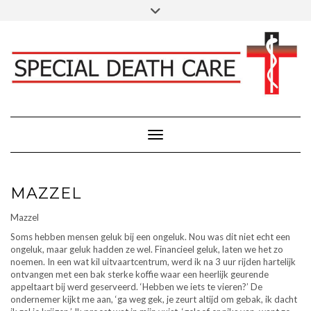
Doorgaan
Toggle
Klik hier voor Donaties - Schenkingen
naar
header
inhoud
FACEBOOK
INSTAGRAM
LINKEDIN
Toggle navigatie
MAZZEL
Mazzel
Soms hebben mensen geluk bij een ongeluk. Nou was dit niet echt een
ongeluk, maar geluk hadden ze wel. Financieel geluk, laten we het zo
noemen. In een wat kil uitvaartcentrum, werd ik na 3 uur rijden hartelijk
ontvangen met een bak sterke koffie waar een heerlijk geurende
appeltaart bij werd geserveerd. ‘Hebben we iets te vieren?’ De
ondernemer kijkt me aan, ‘ga weg gek, je zeurt altijd om gebak, ik dacht