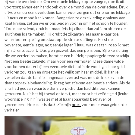
zij van de overledene. Om eventuele lekkage op te vangen, doe ik uit
voorzorg alvast een handdoek over de mond van de overledene. Druk
uitvoeren op een overledene kan er voor zorgen dat er enorme lekkage
uit neus en mond kan komen. Aangezien ze deze kleding opnieuw aan
gaat krijgen, zetten we er ons beiden voor in om het schoon te houden.
‘Toe maar vriend, druk het maar iets bij elkaar, dan zal ik proberen de
sluitingen los te maken.’ Hij drukt de zijkanten iets naar elkaar toe,
waardoor er speling ontstaat op de strake sluitingen. Eerst de
bovenste, eentje lager, nog eentje lager. ‘Huuu, was dat tan’ roep ik met
mijn Drents accent. ‘Das gien gezwel, das een pensioen.’ Bij elke sluiting
die we verder los maken, komt er een buideltje papiergeld tevoorschijn.
Niet een beetje zakgeld, maar voor een vermogen. Deze dame wilde
voorkomen dat er bij een eventuele diefstal in de woning al haar geld
verloren zou gaan en droeg ze het veilig om haar middel. Ik kan je
vertellen dat de familie aangenaam verrast was met de keuze van de
thanatopraxie behandeling. Ik zag het stiekem een beetje anders. Als de
arts had gedaan waartoe die is verplicht, dan had dit nooit kunnen
gebeuren. Nu is het bij toeval ontdekt, maar voor het zelfde geld (leuke
woordspeling, hihi) was ze met al haar spaargeld begraven of
gecremeerd. Hoe zuur is dat? Zie mijn
boek
voor meer waargebeurde
verhalen.