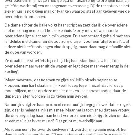
overledene in mijn wagen heb gelegd om deze terug te brengen naar zijn
geliefde, wacht mij een onaangename verrassing. Bij de receptie van het
ziekenhuis is nog geen mail ontvangen waarop staat aangegeven wie de
overledene komt halen.
De dame achter de balie volgt haar script en zegt dat ik de overledene
niet mee mag nemen uit het ziekenhuis. ‘Sorry mevrouw, maar de
overledene ligt al achter in mijn wagen. Er is vanochtend gebeld met een
landelijke meldkamer en die zou zorg dragen voor een ‘afgifte mail’. Dat
u deze niet heeft ontvangen vind ik spijtig, maar daar mag de familie niet
de dupe van worden’.
Ze draait haar stoel iets bij en blijft bij haar standpunt. ‘U haalt de
overledene maar weer uit de wagen en legt deze maar weer terug in de
koeling’.
‘Maar mevrouw, dat noemen ze gijzelen’. Mijn oksels beginnen te
kloppen, mijn hart slaat in mijn keel. Ik zeg tegen mezelf dat ik rustig
moet blijven, maar op deze manier denken -en nabestaanden daar de
dupe van laten worden- is zo tegen mijn gevoel.
Natuurlijk volgt ze haar protocol en natuurlijk begrijp ik wel dat er regels
zijn, daar is helemaal niks mis mee. Maar het is toch sneu dat een vrouw
die de vorige dag haar man heeft verloren hem niet krijgt te zien omdat
er een mail niet is verstuurd? Dat grijpt mij werkelijk aan.
Als ik een uur later over de snelweg rijd, wordt mijn wagen gespot. Een
dame heeft een bericht op FB geplaatst, met daarbij een foto van mijn