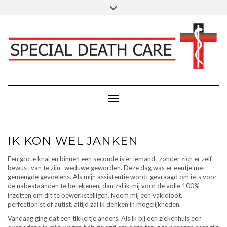
Doorgaan
Toggle
Klik hier voor Donaties - Schenkingen
naar
header
inhoud
FACEBOOK
INSTAGRAM
LINKEDIN
Toggle navigatie
IK KON WEL JANKEN
Een grote knal en binnen een seconde is er iemand -zonder zich er zelf
bewust van te zijn- weduwe geworden. Deze dag was er eentje met
gemengde gevoelens. Als mijn assistentie wordt gevraagd om iets voor
de nabestaanden te betekenen, dan zal ik mij voor de volle 100%
inzetten om dit te bewerkstelligen. Noem mij een vakidioot,
perfectionist of autist, altijd zal ik denken in mogelijkheden.
Vandaag ging dat een tikkeltje anders. Als ik bij een ziekenhuis een