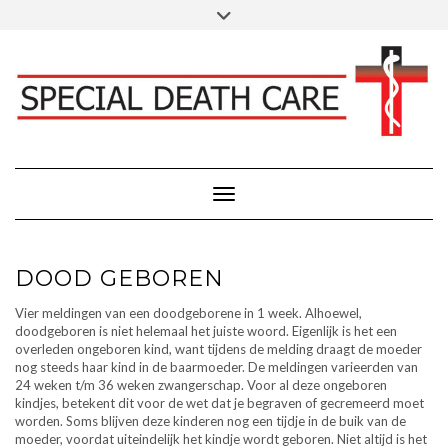
Doorgaan
Toggle
Klik hier voor Donaties - Schenkingen
naar
header
inhoud
FACEBOOK
INSTAGRAM
LINKEDIN
Toggle navigatie
DOOD GEBOREN
Vier meldingen van een doodgeborene in 1 week. Alhoewel,
doodgeboren is niet helemaal het juiste woord. Eigenlijk is het een
overleden ongeboren kind, want tijdens de melding draagt de moeder
nog steeds haar kind in de baarmoeder. De meldingen varieerden van
24 weken t/m 36 weken zwangerschap. Voor al deze ongeboren
kindjes, betekent dit voor de wet dat je begraven of gecremeerd moet
worden. Soms blijven deze kinderen nog een tijdje in de buik van de
moeder, voordat uiteindelijk het kindje wordt geboren. Niet altijd is het