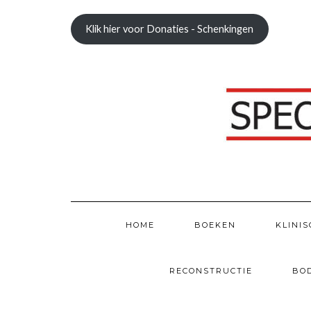
Doorgaan
naar
Klik hier voor Donaties - Schenkingen
inhoud
HOME
BOEKEN
KLINIS
RECONSTRUCTIE
BO