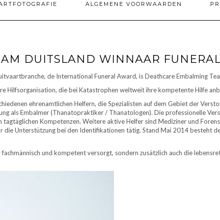
ARTFOTOGRAFIE
ALGEMENE VOORWAARDEN
PR
AM DUITSLAND WINNAAR FUNERAL
itvaartbranche, de International Funeral Award, is Deathcare Embalming Tea
Hilfsorganisation, die bei Katastrophen weltweit ihre kompetente Hilfe anbi
denen ehrenamtlichen Helfern, die Spezialisten auf dem Gebiet der Verstor
erung als Embalmer (Thanatopraktiker / Thanatologen). Die professionelle V
tagtäglichen Kompetenzen. Weitere aktive Helfer sind Mediziner und Forensik
r die Unterstützung bei den Identifikationen tätig. Stand Mai 2014 besteht de
r fachmännisch und kompetent versorgt, sondern zusätzlich auch die lebensre