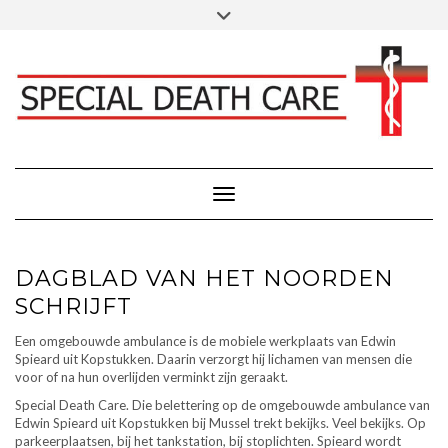
Doorgaan
Toggle
Klik hier voor Donaties - Schenkingen
naar
header
inhoud
FACEBOOK
INSTAGRAM
LINKEDIN
Toggle navigatie
DAGBLAD VAN HET NOORDEN
SCHRIJFT
Een omgebouwde ambulance is de mobiele werkplaats van Edwin
Spieard uit Kopstukken. Daarin verzorgt hij lichamen van mensen die
voor of na hun overlijden verminkt zijn geraakt.
Special Death Care. Die belettering op de omgebouwde ambulance van
Edwin Spieard uit Kopstukken bij Mussel trekt bekijks. Veel bekijks. Op
parkeerplaatsen, bij het tankstation, bij stoplichten. Spieard wordt