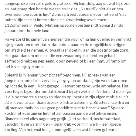
aangesproken en zelfs gefotografeerd. Hij legt dolgraag uit wat hij doet
en laat graag zien hoe de wagen eruit ziet. ,,Natuurlijk niet als er een
overleden persoon in ligt.’’ Zondag treedt Spieard voor het eerst ‘naar
buiten’ tijdens het internationale hulpverleningsevenement
112onwheels in Venlo. Met zijn speciale voertuig rijdt Spieard sinds
januari door het hele land.
Hij verzorgt lichamen van mensen die voor of na hun overlijden verminkt
zijn geraakt en doet dat zodat nabestaanden de mogelijkheid krijgen
om afscheid te nemen. Al twaalf jaar doet hij aan die postmortale zorg.
Het gaat dan om mensen die een zwaar ongeluk hebben gehad,
zelfmoord hebben gepleegd, door geweld of bij een (natuur)ramp om
het leven zijn gekomen.
Spieard is in januari voor zichzelf begonnen. Hij spreekt van een
jongensdroom die in vervulling is gegaan omdat hij zijn werk kan doen
op locatie, in een – kort gezegd – ietwat omgebouwde ambulance. Het
voertuig is bijzonder omdat Spieard bij zijn weten in Nederland de enige
is die postmortale zorg kan bieden op locatie in zijn eigen mobiele unit.
,,Denk vooral aan thanatopraxie, lichte balseming. Bij uitvaartcentra en
bij mensen thuis is vaak geen geschikte ruimte beschikbaar.’’ Spieard
kocht het voertuig en liet het aanpassen aan de wettelijke eisen.
Binnenin bleef alles nagenoeg gelijk. ,,Het verband, hechtmateriaal,
verlichting verwarming en – belangrijk voor mijn werk – een goede
koeling. Van buitenaf kun je onmogelijk zien wat binnen gebeurt.’’