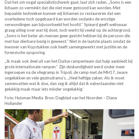
Dat het om nogal specialistischwerk gaat, laat zich raden. ,,Soms is een
lichaam zo verminkt dat die niet meer getoond kan worden. Met
bepaalde technieken kunnen wij lichamen zo restaureren dat een
overledene toch opgebaard kan worden ondanks de ernstige
verwondingen aan bijvoorbeeld het hoofd.’’ Spieard geeft weliswaar
graag uitleg over wat hij doet, toch werkt hij veelal op de achtergrond.
,,Soms is het beter als mensen geen gezicht hebben bij de persoon die
met hun dierbare bezig is geweest.’’ Niet in de laatste plaats omdat de
inwoner van Kopstukken ook heeft samengewerkt met justitie en de
forensische opsporing.
,,Ik maak ook deel uit van het Duitse rampenteam dat hulp aanbiedt bij
grote internationale rampen.’’ Zijn deskundigheid werd onder meer
ingeroepen na de vliegramp in Tripoli, de ramp met de MH17, zware
ongelukken en vele gezinsdrama’s. ,,Heel heftige zaken. Als ik moet
samenvatten wat ik doe, dan zeg ik altijd dat ik nabestaanden niet
gelukkig maak maar iets minder ongelukkig.’
Foto: Huisman Media Bron: Dagblad van het Noorden – Diana
Hollander