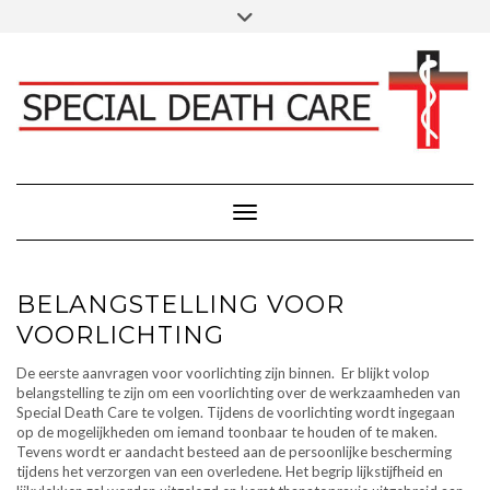
Doorgaan
Toggle
Klik hier voor Donaties - Schenkingen
naar
header
inhoud
FACEBOOK
INSTAGRAM
LINKEDIN
Toggle navigatie
BELANGSTELLING VOOR
VOORLICHTING
De eerste aanvragen voor voorlichting zijn binnen. Er blijkt volop
belangstelling te zijn om een voorlichting over de werkzaamheden van
Special Death Care te volgen. Tijdens de voorlichting wordt ingegaan
op de mogelijkheden om iemand toonbaar te houden of te maken.
Tevens wordt er aandacht besteed aan de persoonlijke bescherming
tijdens het verzorgen van een overledene. Het begrip lijkstijfheid en