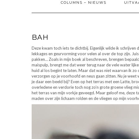
COLUMNS – NIEUWS
UITVA
BAH
Deze kwam toch iets te dichtbij. Eigenlijk wilde ik schrijve
lekkages en geurvorming voor velen al over de top zijn. Jui
pakken… Zoals in mijn boek al beschreven, brengen bepaald
maispulp, brengt me dat weer terug naar de vele water lijk
huid al los begint te laten. Maar dat was niet waarvan ik zo 
verzorgen op je voorhoofd en neus gaan zitten. Nu je weet w
je daar een beeld bij? Even op het terras met een Latte, br
overledene en verdorie toch nog zo’n grote groene vlieg mi
het terras van mijn vorkje geveegd. Maar geloof me, deze t
maden over zijn lichaam rolden en de vliegen op mijn voorh