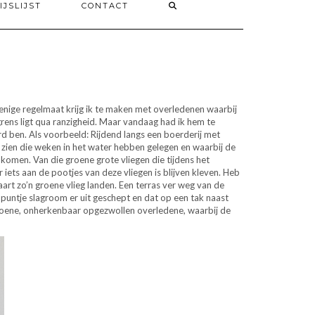
IJSLIJST
CONTACT
t enige regelmaat krijg ik te maken met overledenen waarbij
grens ligt qua ranzigheid. Maar vandaag had ik hem te
d ben. Als voorbeeld: Rijdend langs een boerderij met
 zien die weken in het water hebben gelegen en waarbij de
n komen. Van die groene grote vliegen die tijdens het
iets aan de pootjes van deze vliegen is blijven kleven. Heb
aart zo’n groene vlieg landen. Een terras ver weg van de
 puntje slagroom er uit geschept en dat op een tak naast
 groene, onherkenbaar opgezwollen overledene, waarbij de