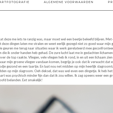
ARTFOTOGRAFIE
ALGEMENE VOORWAARDEN
PR
n dat deze me iets te ranzig was, maar moet wel een beetje beleefd blijven. Me
st deze dingen laten me stralen en weet eerlijk gezegd niet zo goed waar mijn 
e geuren me terug naar situaties waar ik werk gerelateerd mee geconfronteer
en die ik onder handen heb gehad. De zure lucht laat me in gedachten lichamen
over de top raakte. Vliegen, vele vliegen heb ik rond, in en uit een lichaam zie
aar mijn groene vliegen vandaan komen, begrijp je ook dat ik verwacht dat er 
oodje gezond en een taartje. En laat nou net midden op mijn heerlijk slagroomt
dden op mijn slagroom. Oeh deksel, dat was wel even een dingetje. Ik heb het
aart was psychisch minder fijn dan dat ik zou willen. Ik zag opeens weer een
oofd belanden. Eet smakelijk!