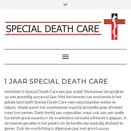
Doorgaan
Toggle
Klik hier voor Donaties - Schenkingen
naar
header
inhoud
FACEBOOK
INSTAGRAM
LINKEDIN
Toggle navigatie
1 JAAR SPECIAL DEATH CARE
Inmiddels is Special Death Care een jaar actief. We kunnen terug kijken
op een geweldig succesvol jaar. Met het leveren van assistentie in het
gehele land heeft Special Death Care vele nabestaanden weten te
helpen. Veelal waren het overledenen waarbij de familie geen afscheid
meer kon nemen. Denk hierbij aan ongevallen, maar ook aan een snelle
bacteriën groei waardoor de overledene versneld achteruit is gegaan. In
de meeste gevallen is het gelukt om de familie een waardig afscheid te
geven. Ook de voorlichting is afgelopen jaar met groot succes