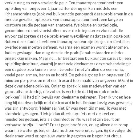
verkleuring en een vervelende geur. Een thanatopracteur heeft een
opleiding van ongeveer 1 jaar achter de rug en kan middels een
lichaamsdrainage (ook wel buikpunctie genoemd) deze problemen in de
meeste gevallen oplossen. Een thanatopracteur heeft een lange en
kostbare studie gedaan van anatomie, fysiologie en pathologie,
gecombineerd met vloeistofleer over de te injecteren vloeistof die
ervoor zal zorgen dat de problemen wegblijven nadat ze zijn opgelost.
Buiten deze studie, heeft een thanatopracteur zijn trucjes op tientallen
overledenen moeten oefenen, waarna een examen wordt afgenomen.
Indien geslaagd, dan mag deze in de praktijk nabestaanden minder
ongelukkig maken. Maar nu…. Er bestaat een buikpunctie cursus bij een
opleidingsinstituut, waarbij je met vele deelnemers deze behandeling in
een dagdeel zou kunnen leren. Je oefent met z’n allen op een romp,
veelal geen armen, benen en hoofd. De gehele groep kan ongeveer 10
minuten per persoon met een trocard (een naald van ongeveer 60cm) in
deze overledene prikken. Onlangs sprak ik een medewerker van een
groot uitvaartbedrijf, die vol trots vertelde dat hij nu ook mocht
‘prikken’. Hij had zijn bewijs van deelname gekregen. Toen ik vroeg hoe
lang hij daadwerkelijk met de trocard in het lichaam bezig was geweest,
was zijn antwoord: ‘Helemaal niet. Er was geen tijd meer.’ Ik was met
stomheid geslagen. ‘Heb je dan überhaupt iets met de keel en
neusholtes gedaan, iets als desinfectie?’ Nu was het zijn beurt om
verbaasd te zijn. ‘Hoofd? Er zat geen hoofd op, er lag alleen een romp
waarin ze water goten, en dat mochten we eruit zuigen. Bij de volgende
deelnemer werd er opnieuw water in gegoten en begon het circus