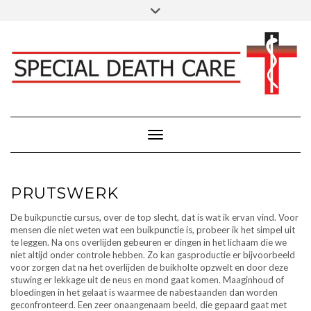
Doorgaan
Toggle
Klik hier voor Donaties - Schenkingen
naar
header
inhoud
FACEBOOK
INSTAGRAM
LINKEDIN
Toggle navigatie
PRUTSWERK
De buikpunctie cursus, over de top slecht, dat is wat ik ervan vind. Voor
mensen die niet weten wat een buikpunctie is, probeer ik het simpel uit
te leggen. Na ons overlijden gebeuren er dingen in het lichaam die we
niet altijd onder controle hebben. Zo kan gasproductie er bijvoorbeeld
voor zorgen dat na het overlijden de buikholte opzwelt en door deze
stuwing er lekkage uit de neus en mond gaat komen. Maaginhoud of
bloedingen in het gelaat is waarmee de nabestaanden dan worden
geconfronteerd. Een zeer onaangenaam beeld, die gepaard gaat met