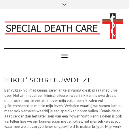
Doorgaan
Toggle
Klik hier voor Donaties - Schenkingen
naar
header
inhoud
FACEBOOK
INSTAGRAM
LINKEDIN
Toggle navigatie
‘EIKEL’ SCHREEUWDE ZE
Een rugzak vol met kennis, jarenlange ervaring die ik graag met jullie
deel. Het zijn niet alleen klinische lessen waarin ik kennis overdraag,
maar ook door te vertellen over mijn vak, neem ik zalen vol
geïnteresseerden mee in mijn leven. Verhalen waarbij we samen lachen,
maar ook verhalen waarbij je een speld kan horen vallen. Kennis delen
gaat verder dan het laten zien van een PowerPoint, kennis delen is ook
vertellen hoe we om kunnen gaan met emoties, het menselijke aspect
waarmee we als zorgverlener ongetwijfeld te maken krijgen. Mijn werk