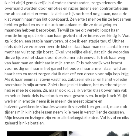
ik niet altijd gemakkelijk, huilende nabestaanden, zorgverleners die
overmand worden door emoties en ruzies tijdens een confrontatie zijn
me absoluut niet vreemd. Ik zie haar bijvoorbeeld nog staan, naast de
kist waarin haar man ligt opgebaard. Ze vertelt me hoe fijn ze het samen
hebben gehad en over de toekomstplannen die ze de afgelopen
maanden hebben besproken. Terwijl ze me dit vertelt, loopt haar
emotie hoog op. Je ziet aan haar gezicht dat ze intens verdrietig is. Wat
ga ik doen, een stapje naar voren, of doe ik een stapje terug? Uit het
niets duikt ze voorover over de kist en slaat haar man een aantal keren
met haar vuist op zijn borst. ‘Eikel, vreselijke eikel’, dat zijn de woorden
die ze tijdens het slaan door deze kamer schreeuwt. Ik trek haar weg
van haar man en sluit haar in mijn armen. Er is behoorlijk wat kracht
voor nodig om haar in het gareel te houden, haar armen slaan wild om
haar heen en moet zorgen dat ik niet zelf een dreun voor mijn kop krijg.
Als ik haar eenmaal stevig vast heb, zakt ze in elkaar en hangt volledig
overstuur in mijn armen. Zoiets kun je niet trainen, het overkomt je en
heb je mee te dealen. Zij, maar ook ik. Ja, ik vertel graag over mijn vak
en heb er inmiddels twee boeken over geschreven. In mijn boek ‘Altijd
werken in emotie’ neem ik je mee in de meest bizarre en
huiveringwekkende situaties waarin ik verzeild ben geraakt, maar ook
tijdens mijn klinische lessen neem ik je mee in verschillende casussen.
Mijn lessen en lezingen zijn voor alle belangstellenden. Vol is vol en niks
geleerd is niks betalen.