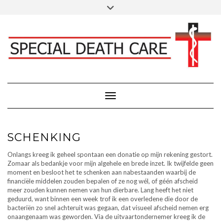
Doorgaan
Toggle
Klik hier voor Donaties - Schenkingen
naar
header
inhoud
FACEBOOK
INSTAGRAM
LINKEDIN
Toggle navigatie
SCHENKING
Onlangs kreeg ik geheel spontaan een donatie op mijn rekening gestort.
Zomaar als bedankje voor mijn algehele en brede inzet. Ik twijfelde geen
moment en besloot het te schenken aan nabestaanden waarbij de
financiële middelen zouden bepalen of ze nog wél, of géén afscheid
meer zouden kunnen nemen van hun dierbare. Lang heeft het niet
geduurd, want binnen een week trof ik een overledene die door de
bacteriën zo snel achteruit was gegaan, dat visueel afscheid nemen erg
onaangenaam was geworden. Via de uitvaartondernemer kreeg ik de