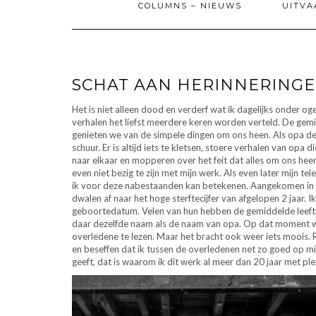
COLUMNS – NIEUWS
UITVA
SCHAT AAN HERINNERING
Het is niet alleen dood en verderf wat ik dagelijks onder o
verhalen het liefst meerdere keren worden verteld. De gemi
genieten we van de simpele dingen om ons heen. Als opa de 
schuur. Er is altijd iets te kletsen, stoere verhalen van opa d
naar elkaar en mopperen over het feit dat alles om ons heen
even niet bezig te zijn met mijn werk. Als even later mijn t
ik voor deze nabestaanden kan betekenen. Aangekomen in he
dwalen af naar het hoge sterftecijfer van afgelopen 2 jaar.
geboortedatum. Velen van hun hebben de gemiddelde leeftijd
daar dezelfde naam als de naam van opa. Op dat moment was
overledene te lezen. Maar het bracht ook weer iets moois. R
en beseffen dat ik tussen de overledenen net zo goed op mij
geeft, dat is waarom ik dit werk al meer dan 20 jaar met ple