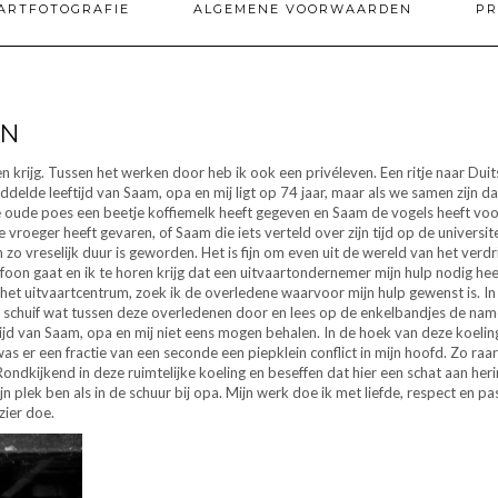
ARTFOTOGRAFIE
ALGEMENE VOORWAARDEN
PR
EN
gen krijg. Tussen het werken door heb ik ook een privéleven. Een ritje naar Du
ddelde leeftijd van Saam, opa en mij ligt op 74 jaar, maar als we samen zijn
oude poes een beetje koffiemelk heeft gegeven en Saam de vogels heeft voorz
ie vroeger heeft gevaren, of Saam die iets verteld over zijn tijd op de universitei
 zo vreselijk duur is geworden. Het is fijn om even uit de wereld van het verd
elefoon gaat en ik te horen krijg dat een uitvaartondernemer mijn hulp nodig he
t uitvaartcentrum, zoek ik de overledene waarvoor mijn hulp gewenst is. In
 Ik schuif wat tussen deze overledenen door en lees op de enkelbandjes de nam
 van Saam, opa en mij niet eens mogen behalen. In de hoek van deze koeling s
 er een fractie van een seconde een piepklein conflict in mijn hoofd. Zo raa
ondkijkend in deze ruimtelijke koeling en beseffen dat hier een schat aan heri
n plek ben als in de schuur bij opa. Mijn werk doe ik met liefde, respect en
zier doe.