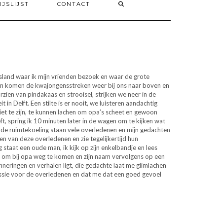
IJSLIJST
CONTACT
itsland waar ik mijn vrienden bezoek en waar de grote
 dan komen de kwajongensstreken weer bij ons naar boven en
ien van pindakaas en strooisel, strijken we neer in de
t in Delft. Een stilte is er nooit, we luisteren aandachtig
riet te zijn, te kunnen lachen om opa’s scheet en gewoon
eft, spring ik 10 minuten later in de wagen om te kijken wat
 de ruimtekoeling staan vele overledenen en mijn gedachten
en van deze overledenen en zie tegelijkertijd hun
taat een oude man, ik kijk op zijn enkelbandje en lees
r om bij opa weg te komen en zijn naam vervolgens op een
nneringen en verhalen ligt, die gedachte laat me glimlachen
 passie voor de overledenen en dat me dat een goed gevoel