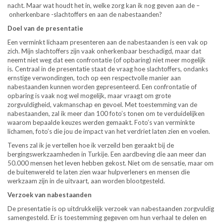
nacht. Maar wat houdt het in, welke zorg kan ik nog geven aan de –
onherkenbare -slachtoffers en aan de nabestaanden?
Doel van de presentatie
Een verminkt lichaam presenteren aan de nabestaanden is een vak op
zich. Mijn slachtoffers zijn vaak onherkenbaar beschadigd, maar dat
neemt niet weg dat een confrontatie (of opbaring) niet meer mogelijk
is. Centraal in de presentatie staat de vraag hoe slachtoffers, ondanks
ernstige verwondingen, toch op een respectvolle manier aan
nabestaanden kunnen worden gepresenteerd. Een confrontatie of
opbaring is vaak nog wel mogelijk, maar vraagt om grote
zorgvuldigheid, vakmanschap en gevoel. Met toestemming van de
nabestaanden, zal ik meer dan 100 foto’s tonen om te verduidelijken
waarom bepaalde keuzes werden gemaakt. Foto’s van verminkte
lichamen, foto’s die jou de impact van het verdriet laten zien en voelen.
Tevens zal ik je vertellen hoe ik verzeild ben geraakt bij de
bergingswerkzaamheden in Turkije. Een aardbeving die aan meer dan
50.000 mensen het leven hebben gekost. Niet om de sensatie, maar om
de buitenwereld te laten zien waar hulpverleners en mensen die
werkzaam zijn in de uitvaart, aan worden blootgesteld.
Verzoek van nabestaanden
De presentatie is op uitdrukkelijk verzoek van nabestaanden zorgvuldig
samengesteld. Er is toestemming gegeven om hun verhaal te delen en