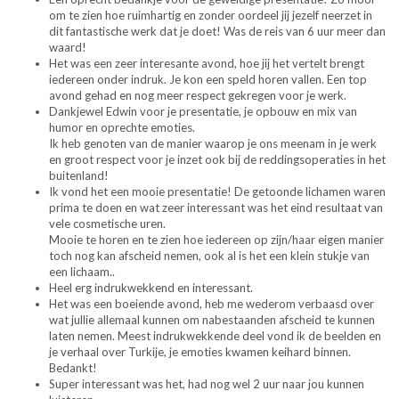
om te zien hoe ruimhartig en zonder oordeel jij jezelf neerzet in
dit fantastische werk dat je doet! Was de reis van 6 uur meer dan
waard!
Het was een zeer interesante avond, hoe jij het vertelt brengt
iedereen onder indruk. Je kon een speld horen vallen. Een top
avond gehad en nog meer respect gekregen voor je werk.
Dankjewel Edwin voor je presentatie, je opbouw en mix van
humor en oprechte emoties.
Ik heb genoten van de manier waarop je ons meenam in je werk
en groot respect voor je inzet ook bij de reddingsoperaties in het
buitenland!
Ik vond het een mooie presentatie! De getoonde lichamen waren
prima te doen en wat zeer interessant was het eind resultaat van
vele cosmetische uren.
Mooie te horen en te zien hoe iedereen op zijn/haar eigen manier
toch nog kan afscheid nemen, ook al is het een klein stukje van
een lichaam..
Heel erg indrukwekkend en interessant.
Het was een boeiende avond, heb me wederom verbaasd over
wat jullie allemaal kunnen om nabestaanden afscheid te kunnen
laten nemen. Meest indrukwekkende deel vond ik de beelden en
je verhaal over Turkije, je emoties kwamen keihard binnen.
Bedankt!
Super interessant was het, had nog wel 2 uur naar jou kunnen