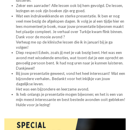
luisteren.
Zeker een aanrader! Alle lessen ook bij hem gevolgd. De lessen,
lezingen en ook zijn boeken zijn erg goed.
Wat een indrukwekkende en sterke presentatie. Ik ben er nog
veel mee bezig de afgelopen dagen. Ik volg je al een tijdje hier en
lees momenteel je boek, maar jouw presentatie bijwonen maakt
het plaatje compleet. Je verhaal over Turkije kwam flink binnen.
Dank voor de mooie avond ?
Verheug me op de klinische lessen die ik in januari bij je ga
volgen!
Diep respect Edwin, zoals jij met je vak bezig bent. Het was een
avond met wisselende emoties, wat toont dat je een oprecht en
gevoelig persoon bent. Ik had nog uren naar je kunnen luisteren.
Dankjewel!
Bij jouw presentatie geweest, vond het heel interessant! Wat een
bijzondere verhalen.. Bedankt voor het inkijkje van jouw
dagelijkse leven.
Het was een bijzondere en leerzame avond.
Ik heb onlangs je presentatie mogen bijwonen; en het is een van
mijn meest interessante en best bestede avonden ooit gebleken!
Hulde voor je lezing!