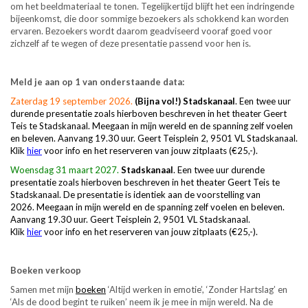
om het beeldmateriaal te tonen. Tegelijkertijd blijft het een indringende
bijeenkomst, die door sommige bezoekers als schokkend kan worden
ervaren. Bezoekers wordt daarom geadviseerd vooraf goed voor
zichzelf af te wegen of deze presentatie passend voor hen is.
Meld je aan op 1 van onderstaande data:
Zaterdag 19 september 2026.
(Bijna vol!) Stadskanaal
.
Een twee uur
durende presentatie zoals hierboven beschreven in het theater Geert
Teis te Stadskanaal. Meegaan in mijn wereld en de spanning zelf voelen
en beleven. Aanvang 19.30 uur. Geert Teisplein 2, 9501 VL Stadskanaal.
Klik
hier
voor info en het reserveren van jouw zitplaats (€25,-).
Woensdag 31 maart 2027.
Stadskanaal
.
Een twee uur durende
presentatie zoals hierboven beschreven in het theater Geert Teis te
Stadskanaal. De presentatie is identiek aan de voorstelling van
2026.
Meegaan in mijn wereld en de spanning zelf voelen en beleven.
Aanvang 19.30 uur. Geert Teisplein 2, 9501 VL Stadskanaal.
Klik
hier
voor info en het reserveren van jouw zitplaats (€25,-).
Boeken verkoop
Samen met mijn
boeken
‘Altijd werken in emotie’, ‘Zonder Hartslag’ en
‘Als de dood begint te ruiken’ neem ik je mee in mijn wereld. Na de