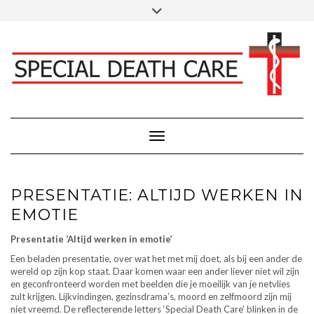
Doorgaan
Toggle
Klik hier voor Donaties - Schenkingen
naar
header
inhoud
FACEBOOK
INSTAGRAM
LINKEDIN
Toggle navigatie
PRESENTATIE: ALTIJD WERKEN IN
EMOTIE
Presentatie ‘Altijd werken in emotie’
Een beladen presentatie, over wat het met mij doet, als bij een ander de
wereld op zijn kop staat. Daar komen waar een ander liever niet wil zijn
en geconfronteerd worden met beelden die je moeilijk van je netvlies
zult krijgen. Lijkvindingen, gezinsdrama’s, moord en zelfmoord zijn mij
niet vreemd. De reflecterende letters ‘Special Death Care’ blinken in de