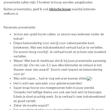
presentatie zullen mijn 3 boeken te koop worden aangeboden.
Buiten presentaties, geef ik ook
klinische lessen
waarbij iedereen
welkom is.
Recensies presentatie:
Je kon een speld horen vallen, zo enorm was iedereen onder de
indruk!
Diepe bewondering voor wat jij voor nabestaanden kunt
betekenen. Wat een indrukwekkend verhaal had je te vertellen.
De avond vloog voorbij! Je verhaal boeit en je kunt zeer boeiend
vertellen.
Wauw! Wat ben ik dankbaar dat ik bij jouw presentatie aanwezig
mocht zijn. De reis van 3,5 was elke kilometer en minuut in het
theater meer dan waard! Enorm veel respect en bewondering
voor je!
Was echt super…. had er nog wel uren kunnen zitten
Het is echt een aanrader voor geïnteresseerden!
Super knap hoe je ons meegenomen hebt in jouw wereld.
Ondanks het heftige thema ons ook een lach wist te bezorgen.
Edwin je doet prachtig werk. En je verhaal is zeer indrukwekkend
en goed vertelt.
Zeker de moeite waard!!
Een oprecht bedankje voor de geweldige presentatie! Zo mooi