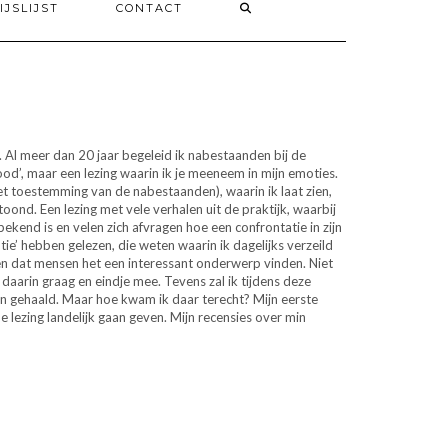
IJSLIJST
CONTACT
t. Al meer dan 20 jaar begeleid ik nabestaanden bij de
od’, maar een lezing waarin ik je meeneem in mijn emoties.
(met toestemming van de nabestaanden), waarin ik laat zien,
ond. Een lezing met vele verhalen uit de praktijk, waarbij
kend is en velen zich afvragen hoe een confrontatie in zijn
ie’ hebben gelezen, die weten waarin ik dagelijks verzeild
aken dat mensen het een interessant onderwerp vinden. Niet
daarin graag en eindje mee. Tevens zal ik tijdens deze
an gehaald. Maar hoe kwam ik daar terecht? Mijn eerste
e lezing landelijk gaan geven. Mijn recensies over min