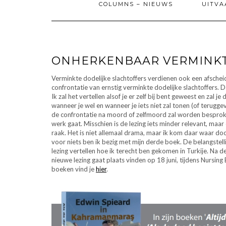
COLUMNS – NIEUWS
UITVA
ONHERKENBAAR VERMINK
Verminkte dodelijke slachtoffers verdienen ook een afscheid 
confrontatie van ernstig verminkte dodelijke slachtoffers. 
Ik zal het vertellen alsof je er zelf bij bent geweest en za
wanneer je wel en wanneer je iets niet zal tonen (of terugg
de confrontatie na moord of zelfmoord zal worden besproken 
werk gaat. Misschien is de lezing iets minder relevant, maar
raak. Het is niet allemaal drama, maar ik kom daar waar doo
voor niets ben ik bezig met mijn derde boek. De belangstell
lezing vertellen hoe ik terecht ben gekomen in Turkije. Na
nieuwe lezing gaat plaats vinden op 18 juni, tijdens Nursing
boeken vind je
hier
.