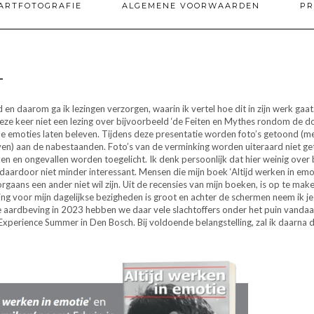
ARTFOTOGRAFIE
ALGEMENE VOORWAARDEN
PR
T
en daarom ga ik lezingen verzorgen, waarin ik vertel hoe dit in zijn werk gaa
Deze keer niet een lezing over bijvoorbeeld ‘de Feiten en Mythes rondom de do
l je de emoties laten beleven. Tijdens deze presentatie worden foto’s getoond 
even) aan de nabestaanden. Foto’s van de verminking worden uiteraard niet geto
en ongevallen worden toegelicht. Ik denk persoonlijk dat hier weinig over be
 daardoor niet minder interessant. Mensen die mijn boek ‘Altijd werken in emot
rgaans een ander niet wil zijn. Uit de recensies van mijn boeken, is op te m
ing voor mijn dagelijkse bezigheden is groot en achter de schermen neem ik je 
 de aardbeving in 2023 hebben we daar vele slachtoffers onder het puin vanda
 Experience Summer in Den Bosch. Bij voldoende belangstelling, zal ik daarna d