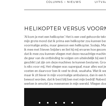
COLUMNS – NIEUWS
UITVA
HELIKOPTER VERSUS VOO
‘Al kom je met een helikopter.’ Het is een veel gehoorde te
mijn grote mond dat ik prima een helikopter zou kunnen bes
voormalige ambu, maar gewoon een helikopter. Sodeju. Maar
ik mee met Steven Snijders en liet hij mij ervaren hoe geco
dat ik mee zou kunnen vliegen met deze reusachtige machines
de geur van de ontbinding te volgen om uiteindelijk bij een 
geschikt zal zijn om deze machines te kunnen besturen. Gro
is niks voor mij. Het vliegen was supergaaf, maar alles wat 
voeten en daarvoor ben ik veel te druk, wuahaha. Wat ik wel h
maar ik zit liever in mijn voormalige ambulance, dan in een 
bewust worden, dat ik best blij ben met mijn bedrijf. Nabes
werken in emotie’ jou meenemen in mijn wereld. Vliegen doe