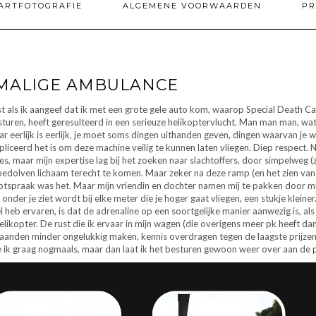
ARTFOTOGRAFIE
ALGEMENE VOORWAARDEN
PR
RMALIGE AMBULANCE
kst als ik aangeef dat ik met een grote gele auto kom, waarop Special Death Ca
turen, heeft geresulteerd in een serieuze helikoptervlucht. Man man man, wa
 eerlijk is eerlijk, je moet soms dingen uithanden geven, dingen waarvan je
mpliceerd het is om deze machine veilig te kunnen laten vliegen. Diep respect.
, maar mijn expertise lag bij het zoeken naar slachtoffers, door simpelweg (z
bedolven lichaam terecht te komen. Maar zeker na deze ramp (en het zien van vel
otspraak was het. Maar mijn vriendin en dochter namen mij te pakken door mij 
je onder je ziet wordt bij elke meter die je hoger gaat vliegen, een stukje kle
eb ervaren, is dat de adrenaline op een soortgelijke manier aanwezig is, als ti
helikopter. De rust die ik ervaar in mijn wagen (die overigens meer pk heeft d
taanden minder ongelukkig maken, kennis overdragen tegen de laagste prijzen e
 ik graag nogmaals, maar dan laat ik het besturen gewoon weer over aan de p