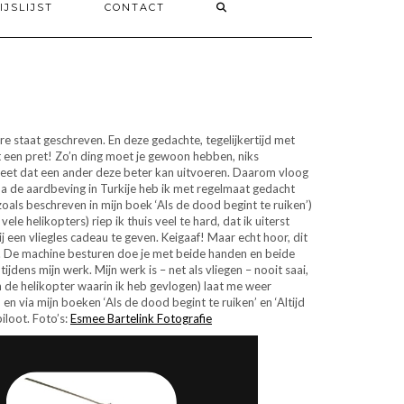
IJSLIJST
CONTACT
re staat geschreven. En deze gedachte, tegelijkertijd met
t een pret! Zo’n ding moet je gewoon hebben, niks
 weet dat een ander deze beter kan uitvoeren. Daarom vloog
 Na de aardbeving in Turkije heb ik met regelmaat gedacht
oals beschreven in mijn boek ‘Als de dood begint te ruiken’)
e helikopters) riep ik thuis veel te hard, dat ik uiterst
een vliegles cadeau te geven. Keigaaf! Maar echt hoor, dit
iner. De machine besturen doe je met beide handen en beide
jdens mijn werk. Mijn werk is – net als vliegen – nooit saai,
an de helikopter waarin ik heb gevlogen) laat me weer
n via mijn boeken ‘Als de dood begint te ruiken’ en ‘Altijd
iloot. Foto’s:
Esmee Bartelink Fotografie