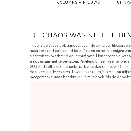
COLUMNS – NIEUWS
UITVA
DE CHAOS WAS NIET TE BE
Tijdens de chaos ook aandacht aan de ongeïdentificeerde sla
maar bestond ook uit het identificeren en het herenigen 
slachtoffers, wachtend op identificatie. Honderden volwass
emoties zijn niet te bevatten. Knielend bij een veel te jong
200 slachtoffers binnengebracht, elke dag opnieuw. De em
daar veel liefde ervaren. Ik was daar op mijn plek, kon mi
meegemaakt staan beschreven in mijn boek ‘Als de dood begin