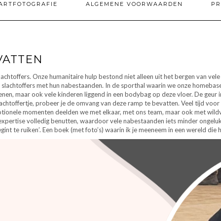
ARTFOTOGRAFIE
ALGEMENE VOORWAARDEN
PR
VATTEN
chtoffers. Onze humanitaire hulp bestond niet alleen uit het bergen van vele 
van slachtoffers met hun nabestaanden. In de sporthal waarin we onze homeb
enen, maar ook vele kinderen liggend in een bodybag op deze vloer. De geur 
 slachtoffertje, probeer je de omvang van deze ramp te bevatten. Veel tijd voor
otionele momenten deelden we met elkaar, met ons team, maar ook met wildv
jn expertise volledig benutten, waardoor vele nabestaanden iets minder ongelu
t te ruiken’. Een boek (met foto’s) waarin ik je meeneem in een wereld die h