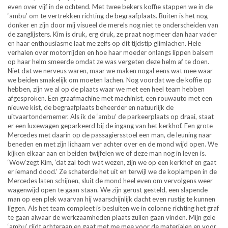
even over vijf in de ochtend. Met twee bekers koffie stappen we in de
‘ambu’ om te vertrekken richting de begraafplaats. Buiten is het nog
donker en zijn door mij visueel de merels nog niet te onderscheiden van
de zanglijsters. Kim is druk, erg druk, ze praat nog meer dan haar vader
en haar enthousiasme laat me zelfs op dit tijdstip glimlachen. Hele
verhalen over motorrijden en hoe haar moeder onlangs lippen balsem
op haar helm smeerde omdat ze was vergeten deze helm af te doen.
Niet dat we nerveus waren, maar we maken nogal eens wat mee waar
we beiden smakelijk om moeten lachen. Nog voordat we de koffie op
hebben, zijn we al op de plaats waar we met een heel team hebben
afgesproken. Een graafmachine met machinist, een rouwauto met een
nieuwe kist, de begraafplaats beheerder en natuurlijk de
uitvaartondernemer. Als ik de ‘ambu’ de parkeerplaats op draai, staat
er een luxewagen geparkeerd bij de ingang van het kerkhof. Een grote
Mercedes met daarin op de passagiersstoel een man, de leuning naar
beneden en met zijn lichaam ver achter over en de mond wijd open. We
kijken elkaar aan en beiden twijfelen we of deze man nog in leven is.
‘Wow’zegt Kim, ‘dat zal toch wat wezen, zijn we op een kerkhof en gaat
er iemand dood.’ Ze schaterde het uit en terwijl we de koplampen in de
Mercedes laten schijnen, sluit de mond heel even om vervolgens weer
wagenwijd open te gaan staan. We zijn gerust gesteld, een slapende
man op een plek waarvan hij waarschijnlijk dacht even rustig te kunnen
liggen. Als het team compleet is besluiten we in colonne richting het graf
te gaan alwaar de werkzaamheden plaats zullen gaan vinden. Mijn gele
‘ambu’ rijdt achteraan en gaat met me mee voor de materialen en voor