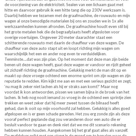
de voorziening van de elektriciteit. Sealen van een lichaam gaat met
hitte en daarvoor gebruik ik een hitte tang die op 230V werkzaam is.
Daarbij hebben we tezamen met de graafmachine, de rouwauto en mijn
wagen al onze benodigde materialen bij ons en zouden we in 1x alle
werkzaamheden kunnen afronden. De graafmachine houdt even stil bij
het grote metalen hek die de begraafplaats heeft afgesloten voor
overige voertuigen. Ongeveer 20 meter daarachter staat een
schitterende rouwauto met daarin de chauffeur van deze wagen. De
chauffeur van deze auto stapt uit en loopt richting mijn wagen om
waarschijnlijk het een en ander nog even te verduidelijken.
Tenminste….dat was zijn plan. Op het moment dat deze man zijn beide
benen uit deze wagen heeft, gaat deze wagen er vandoor en rijdt geheel
uit zichzelf richting de graafmachine. Gelukkig merkt de man dit op en
maakt op deze vroege ochtend een enorme sprint om zijn wagen en zijn
reputatie te redden. Kim kijkt me aan en met een serieus gezicht en zegt,
‘nu mag ik zeker niet lachen als hij er straks aan komt?’ Maar nog
voordat ik kon antwoorden, pissen we samen bijna in de broek van het
lachen. Ik heb nog nooit iemand zo vroeg in de ochtend een sprintje zien
trekken en weet zeker dat hij meer zweet tussen de bilnaad heeft
gehad, dan ik ooit op mijn voorhoofd zal hebben. Gelukkig is alles goed
afgelopen en is er geen schade gereden. Het zou erg zonde zijn als deze
vooraf perfect geplande dag zou veranderen door een auto die er
besluit vandoor te gaan en denk niet dat we me dit scenario rekening
hebben kunnen houden. Aangekomen bij het graf gaat alles als vanzelf.
De grafdelver prikt met een stang in de grond om te bepalen waar de