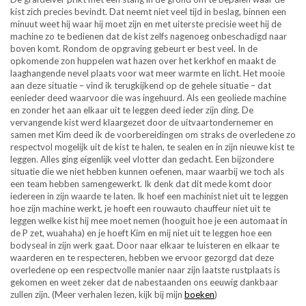
kist zich precies bevindt. Dat neemt niet veel tijd in beslag, binnen een
minuut weet hij waar hij moet zijn en met uiterste precisie weet hij de
machine zo te bedienen dat de kist zelfs nagenoeg onbeschadigd naar
boven komt. Rondom de opgraving gebeurt er best veel. In de
opkomende zon huppelen wat hazen over het kerkhof en maakt de
laaghangende nevel plaats voor wat meer warmte en licht. Het mooie
aan deze situatie – vind ik terugkijkend op de gehele situatie – dat
eenieder deed waarvoor die was ingehuurd. Als een geoliede machine
en zonder het aan elkaar uit te leggen deed ieder zijn ding. De
vervangende kist werd klaargezet door de uitvaartondernemer en
samen met Kim deed ik de voorbereidingen om straks de overledene zo
respectvol mogelijk uit de kist te halen, te sealen en in zijn nieuwe kist te
leggen. Alles ging eigenlijk veel vlotter dan gedacht. Een bijzondere
situatie die we niet hebben kunnen oefenen, maar waarbij we toch als
een team hebben samengewerkt. Ik denk dat dit mede komt door
iedereen in zijn waarde te laten. Ik hoef een machinist niet uit te leggen
hoe zijn machine werkt, je hoeft een rouwauto chauffeur niet uit te
leggen welke kist hij mee moet nemen (hooguit hoe je een automaat in
de P zet, wuahaha) en je hoeft Kim en mij niet uit te leggen hoe een
bodyseal in zijn werk gaat. Door naar elkaar te luisteren en elkaar te
waarderen en te respecteren, hebben we ervoor gezorgd dat deze
overledene op een respectvolle manier naar zijn laatste rustplaats is
gekomen en weet zeker dat de nabestaanden ons eeuwig dankbaar
zullen zijn. (Meer verhalen lezen, kijk bij mijn
boeken
)