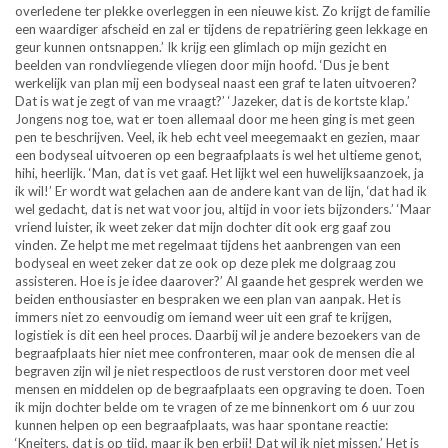
overledene ter plekke overleggen in een nieuwe kist. Zo krijgt de familie
een waardiger afscheid en zal er tijdens de repatriëring geen lekkage en
geur kunnen ontsnappen.’ Ik krijg een glimlach op mijn gezicht en
beelden van rondvliegende vliegen door mijn hoofd. ‘Dus je bent
werkelijk van plan mij een bodyseal naast een graf te laten uitvoeren?
Dat is wat je zegt of van me vraagt?’ ‘Jazeker, dat is de kortste klap.’
Jongens nog toe, wat er toen allemaal door me heen ging is met geen
pen te beschrijven. Veel, ik heb echt veel meegemaakt en gezien, maar
een bodyseal uitvoeren op een begraafplaats is wel het ultieme genot,
hihi, heerlijk. ‘Man, dat is vet gaaf. Het lijkt wel een huwelijksaanzoek, ja
ik wil!’ Er wordt wat gelachen aan de andere kant van de lijn, ‘dat had ik
wel gedacht, dat is net wat voor jou, altijd in voor iets bijzonders.’ ‘Maar
vriend luister, ik weet zeker dat mijn dochter dit ook erg gaaf zou
vinden. Ze helpt me met regelmaat tijdens het aanbrengen van een
bodyseal en weet zeker dat ze ook op deze plek me dolgraag zou
assisteren. Hoe is je idee daarover?’ Al gaande het gesprek werden we
beiden enthousiaster en bespraken we een plan van aanpak. Het is
immers niet zo eenvoudig om iemand weer uit een graf te krijgen,
logistiek is dit een heel proces. Daarbij wil je andere bezoekers van de
begraafplaats hier niet mee confronteren, maar ook de mensen die al
begraven zijn wil je niet respectloos de rust verstoren door met veel
mensen en middelen op de begraafplaats een opgraving te doen. Toen
ik mijn dochter belde om te vragen of ze me binnenkort om 6 uur zou
kunnen helpen op een begraafplaats, was haar spontane reactie:
‘Kneiters, dat is op tijd, maar ik ben erbij! Dat wil ik niet missen.’ Het is