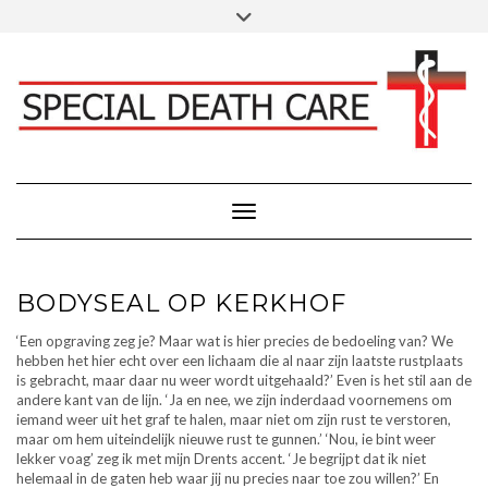
Doorgaan
Toggle
Klik hier voor Donaties - Schenkingen
naar
header
inhoud
FACEBOOK
INSTAGRAM
LINKEDIN
Toggle navigatie
BODYSEAL OP KERKHOF
‘Een opgraving zeg je? Maar wat is hier precies de bedoeling van? We
hebben het hier echt over een lichaam die al naar zijn laatste rustplaats
is gebracht, maar daar nu weer wordt uitgehaald?’ Even is het stil aan de
andere kant van de lijn. ‘Ja en nee, we zijn inderdaad voornemens om
iemand weer uit het graf te halen, maar niet om zijn rust te verstoren,
maar om hem uiteindelijk nieuwe rust te gunnen.’ ‘Nou, ie bint weer
lekker voag’ zeg ik met mijn Drents accent. ‘Je begrijpt dat ik niet
helemaal in de gaten heb waar jij nu precies naar toe zou willen?’ En