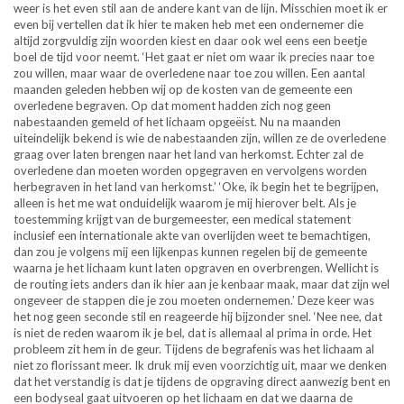
weer is het even stil aan de andere kant van de lijn. Misschien moet ik er
even bij vertellen dat ik hier te maken heb met een ondernemer die
altijd zorgvuldig zijn woorden kiest en daar ook wel eens een beetje
boel de tijd voor neemt. ‘Het gaat er niet om waar ik precies naar toe
zou willen, maar waar de overledene naar toe zou willen. Een aantal
maanden geleden hebben wij op de kosten van de gemeente een
overledene begraven. Op dat moment hadden zich nog geen
nabestaanden gemeld of het lichaam opgeëist. Nu na maanden
uiteindelijk bekend is wie de nabestaanden zijn, willen ze de overledene
graag over laten brengen naar het land van herkomst. Echter zal de
overledene dan moeten worden opgegraven en vervolgens worden
herbegraven in het land van herkomst.’ ‘Oke, ik begin het te begrijpen,
alleen is het me wat onduidelijk waarom je mij hierover belt. Als je
toestemming krijgt van de burgemeester, een medical statement
inclusief een internationale akte van overlijden weet te bemachtigen,
dan zou je volgens mij een lijkenpas kunnen regelen bij de gemeente
waarna je het lichaam kunt laten opgraven en overbrengen. Wellicht is
de routing iets anders dan ik hier aan je kenbaar maak, maar dat zijn wel
ongeveer de stappen die je zou moeten ondernemen.’ Deze keer was
het nog geen seconde stil en reageerde hij bijzonder snel. ‘Nee nee, dat
is niet de reden waarom ik je bel, dat is allemaal al prima in orde. Het
probleem zit hem in de geur. Tijdens de begrafenis was het lichaam al
niet zo florissant meer. Ik druk mij even voorzichtig uit, maar we denken
dat het verstandig is dat je tijdens de opgraving direct aanwezig bent en
een bodyseal gaat uitvoeren op het lichaam en dat we daarna de