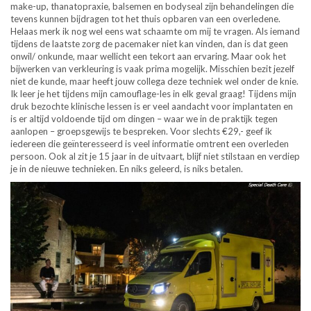
make-up, thanatopraxie, balsemen en bodyseal zijn behandelingen die
tevens kunnen bijdragen tot het thuis opbaren van een overledene.
Helaas merk ik nog wel eens wat schaamte om mij te vragen. Als iemand
tijdens de laatste zorg de pacemaker niet kan vinden, dan is dat geen
onwil/ onkunde, maar wellicht een tekort aan ervaring. Maar ook het
bijwerken van verkleuring is vaak prima mogelijk. Misschien bezit jezelf
niet de kunde, maar heeft jouw collega deze techniek wel onder de knie.
Ik leer je het tijdens mijn camouflage-les in elk geval graag! Tijdens mijn
druk bezochte klinische lessen is er veel aandacht voor implantaten en
is er altijd voldoende tijd om dingen – waar we in de praktijk tegen
aanlopen – groepsgewijs te bespreken. Voor slechts €29,- geef ik
iedereen die geïnteresseerd is veel informatie omtrent een overleden
persoon. Ook al zit je 15 jaar in de uitvaart, blijf niet stilstaan en verdiep
je in de nieuwe technieken. En niks geleerd, is niks betalen.