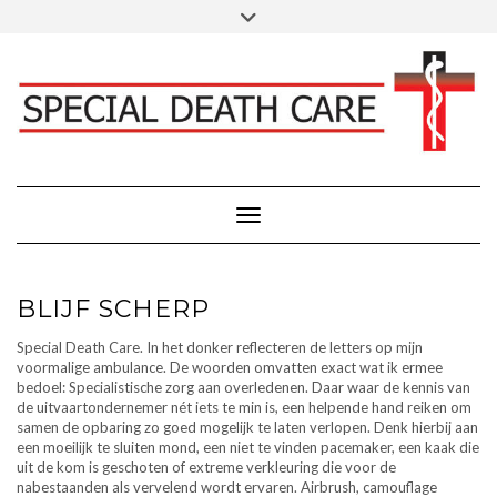
Doorgaan
Toggle
Klik hier voor Donaties - Schenkingen
naar
header
inhoud
FACEBOOK
INSTAGRAM
LINKEDIN
Toggle navigatie
BLIJF SCHERP
Special Death Care. In het donker reflecteren de letters op mijn
voormalige ambulance. De woorden omvatten exact wat ik ermee
bedoel: Specialistische zorg aan overledenen. Daar waar de kennis van
de uitvaartondernemer nét iets te min is, een helpende hand reiken om
samen de opbaring zo goed mogelijk te laten verlopen. Denk hierbij aan
een moeilijk te sluiten mond, een niet te vinden pacemaker, een kaak die
uit de kom is geschoten of extreme verkleuring die voor de
nabestaanden als vervelend wordt ervaren. Airbrush, camouflage